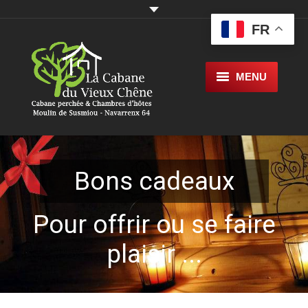
FR
MENU
Accueil
La cabane
Bons cadeaux
Bons Cadeaux
Réservations Disponiblités
Pour offrir ou se faire
Livre d’or
plaisir ...
Les chambres d’hôtes
Galerie photo